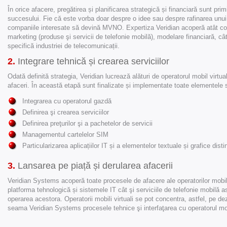
În orice afacere, pregătirea și planificarea strategică și financiară sunt prim
succesului. Fie că este vorba doar despre o idee sau despre rafinarea unui 
companiile interesate să devină MVNO. Expertiza Veridian acoperă atât c
marketing (produse şi servicii de telefonie mobilă), modelare financiară, câ
specifică industriei de telecomunicații.
2.
Integrare tehnică și crearea serviciilor
Odată definită strategia, Veridian lucrează alături de operatorul mobil virtu
afaceri. În această etapă sunt finalizate și implementate toate elementele
Integrarea cu operatorul gazdă
Definirea şi crearea serviciilor
Definirea preţurilor şi a pachetelor de servicii
Managementul cartelelor SIM
Particularizarea aplicațiilor IT și a elementelor textuale și grafice disti
3.
Lansarea pe piață și derularea afacerii
Veridian Systems acoperă toate procesele de afacere ale operatorilor mobili 
platforma tehnologică și sistemele IT cât şi serviciile de telefonie mobilă a
operarea acestora. Operatorii mobili virtuali se pot concentra, astfel, pe de
seama Veridian Systems procesele tehnice şi interfaţarea cu operatorul mo